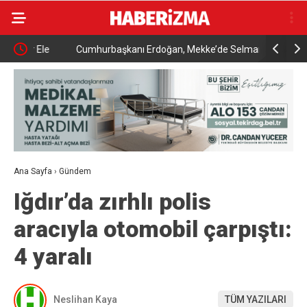
le
Cumhurbaşkanı Erdoğan, Mekke’de Selman ve Şerif
YENİ Parti
ile cuma namazını kıldı
CHP’den İs
Ana Sayfa
›
Gündem
Iğdır’da zırhlı polis
aracıyla otomobil çarpıştı:
4 yaralı
Neslihan Kaya
TÜM YAZILARI