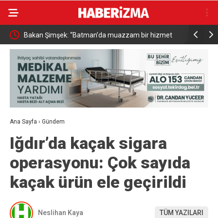
Bakan Şimşek: “Batman’da muazzam bir hizmet
Resul Din
fırtınası var”
vatandaşa
Ana Sayfa
›
Gündem
Iğdır’da kaçak sigara
operasyonu: Çok sayıda
kaçak ürün ele geçirildi
Neslihan Kaya
TÜM YAZILARI