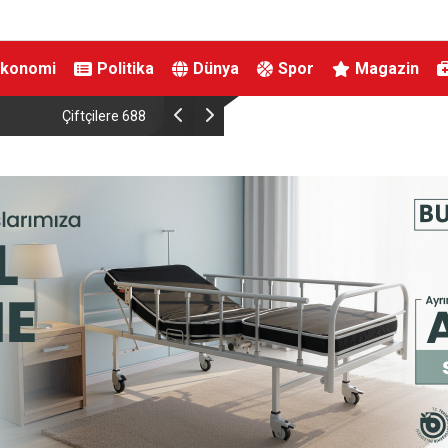
Ekonomi
Politika
Dünya
Spor
Magazin
Destek Ödemesi
DMM: “Mekke Ortak Savunma Anlaşması’nın NA
çeliştiği iddiaları tamamen gerçek dışı”