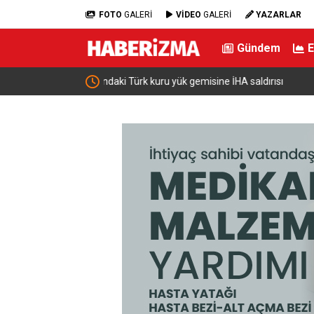
FOTO
GALERİ
VİDEO
GALERİ
YAZARLAR
Gündem
ldırısı
Çiftçilere 688 Milyon Lira Tutarında Tarımsal 