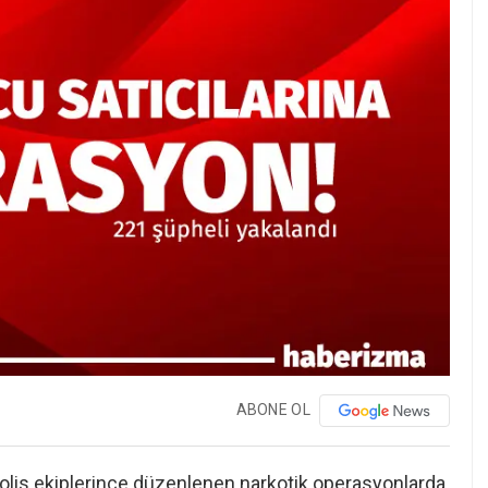
ABONE OL
e polis ekiplerince düzenlenen narkotik operasyonlarda