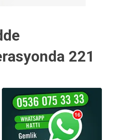
dde
perasyonda 221