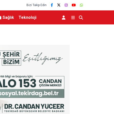
Bizi Takip Edin
Sağlık
Teknoloji
TO’nun 5. maddesiyle
Hatayda Sosyal Konutların Teslim Tarihi Açıkla