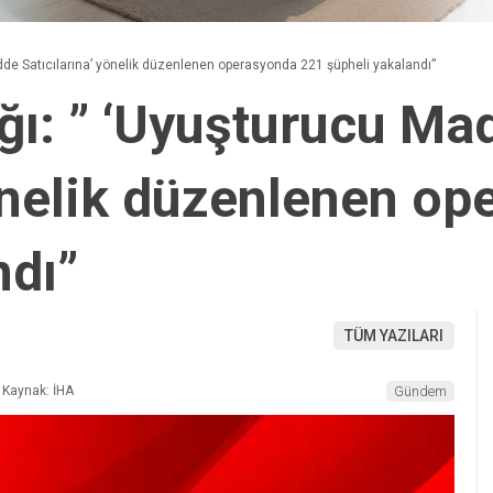
adde Satıcılarına’ yönelik düzenlenen operasyonda 221 şüpheli yakalandı”
ığı: ” ‘Uyuşturucu Ma
yönelik düzenlenen o
ndı”
TÜM YAZILARI
Kaynak: İHA
Gündem