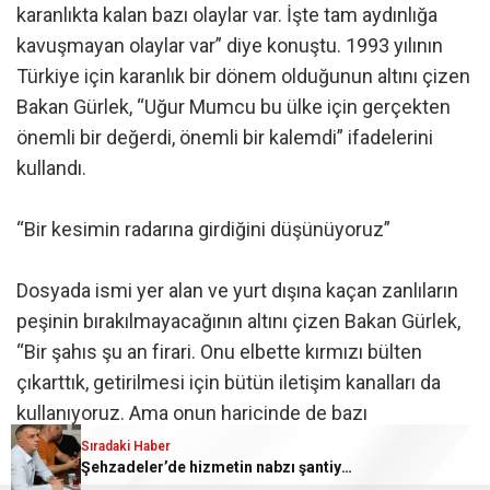
karanlıkta kalan bazı olaylar var. İşte tam aydınlığa
kavuşmayan olaylar var” diye konuştu. 1993 yılının
Türkiye için karanlık bir dönem olduğunun altını çizen
Bakan Gürlek, “Uğur Mumcu bu ülke için gerçekten
önemli bir değerdi, önemli bir kalemdi” ifadelerini
kullandı.
“Bir kesimin radarına girdiğini düşünüyoruz”
Dosyada ismi yer alan ve yurt dışına kaçan zanlıların
peşinin bırakılmayacağının altını çizen Bakan Gürlek,
“Bir şahıs şu an firari. Onu elbette kırmızı bülten
çıkarttık, getirilmesi için bütün iletişim kanalları da
kullanıyoruz. Ama onun haricinde de bazı
şüphelendiğimiz konular var. Özellikle rahmetlinin
Sıradaki Haber
Şehzadeler’de hizmetin nabzı şantiyede tutuldu
bakmış olduğu dosyalar, olaylar, ele aldığı yazılardan