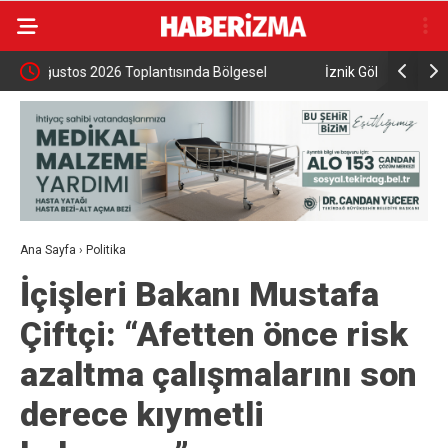
İznik Gölü’ne düşen genç hayatını kaybetti,
Aile ve So
gözyaşlarıyla toprağa verildi
Ana Sayfa
›
Politika
İçişleri Bakanı Mustafa
Çiftçi: “Afetten önce risk
azaltma çalışmalarını son
derece kıymetli