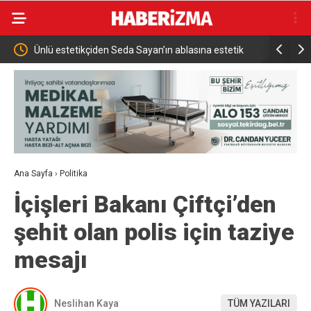
t
Ünlü estetikçiden Seda Sayan’ın ablasına estetik
İznik Gölü 
dokunuş
Ana Sayfa
›
Politika
İçişleri Bakanı Çiftçi’den
şehit olan polis için taziye
mesajı
Neslihan Kaya
TÜM YAZILARI