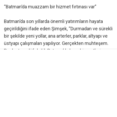
“Batman’da muazzam bir hizmet fırtınası var”
Batman’da son yıllarda önemli yatırımların hayata
geçirildiğini ifade eden Şimşek, “Durmadan ve sürekli
bir şekilde yeni yollar, ana arterler, parklar, altyapı ve
üstyapı çalışmaları yapılıyor. Gerçekten muhteşem.
Bunlar tesadüf değil. Batman’da hem hizmetlerin
artırılması hem de kaynakların verimli kullanılması
büyük bir başarıdır” diye konuştu.
Kamu kurumlarının vatandaşlara hizmet için yoğun
bir çalışma yürüttüğünü dile getiren Şimşek, “Bizlerin,
hepimizin maksadı milletimize ve halkımıza hizmet
etmektir. Çünkü siz değerli hemşehrilerimize hizmet,
aynı zamanda Hakk’a hizmettir. Biz bu şiarla hareket
ettik” ifadelerini kullandı.