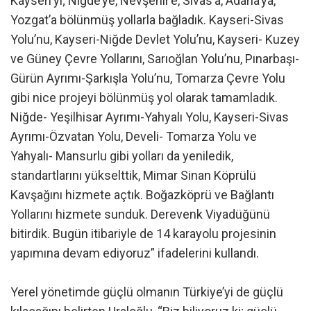
Kayseri’yi; Niğde’ye, Nevşehir’e, Sivas’a, Adana’ya,
Yozgat’a bölünmüş yollarla bağladık. Kayseri-Sivas
Yolu’nu, Kayseri-Niğde Devlet Yolu’nu, Kayseri- Kuzey
ve Güney Çevre Yollarını, Sarıoğlan Yolu’nu, Pınarbaşı-
Gürün Ayrımı-Şarkışla Yolu’nu, Tomarza Çevre Yolu
gibi nice projeyi bölünmüş yol olarak tamamladık.
Niğde- Yeşilhisar Ayrımı-Yahyalı Yolu, Kayseri-Sivas
Ayrımı-Özvatan Yolu, Develi- Tomarza Yolu ve
Yahyalı- Mansurlu gibi yolları da yeniledik,
standartlarını yükselttik, Mimar Sinan Köprülü
Kavşağını hizmete açtık. Boğazköprü ve Bağlantı
Yollarını hizmete sunduk. Derevenk Viyadüğünü
bitirdik. Bugün itibariyle de 14 karayolu projesinin
yapımına devam ediyoruz” ifadelerini kullandı.
Yerel yönetimde güçlü olmanın Türkiye’yi de güçlü