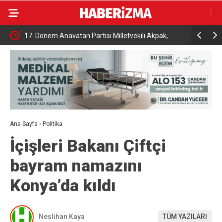
İhracat
17. Dönem Anavatan Partisi Milletvekili Akpak,
Tutuklu B
toprağa verildi
açıklama
Ana Sayfa
›
Politika
İçişleri Bakanı Çiftçi
bayram namazını
Konya’da kıldı
Neslihan Kaya
TÜM YAZILARI