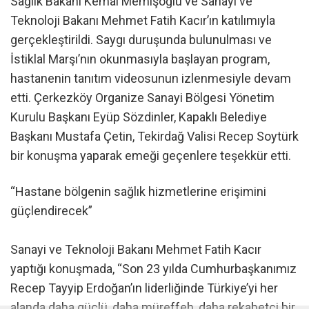
Sağlık Bakanı Kemal Memişoğlu ve Sanayi ve
Teknoloji Bakanı Mehmet Fatih Kacır’ın katılımıyla
gerçekleştirildi. Saygı duruşunda bulunulması ve
İstiklal Marşı’nın okunmasıyla başlayan program,
hastanenin tanıtım videosunun izlenmesiyle devam
etti. Çerkezköy Organize Sanayi Bölgesi Yönetim
Kurulu Başkanı Eyüp Sözdinler, Kapaklı Belediye
Başkanı Mustafa Çetin, Tekirdağ Valisi Recep Soytürk
bir konuşma yaparak emeği geçenlere teşekkür etti.
“Hastane bölgenin sağlık hizmetlerine erişimini
güçlendirecek”
Sanayi ve Teknoloji Bakanı Mehmet Fatih Kacır
yaptığı konuşmada, “Son 23 yılda Cumhurbaşkanımız
Recep Tayyip Erdoğan’ın liderliğinde Türkiye’yi her
alanda daha güçlü, daha müreffeh, daha rekabetçi bir