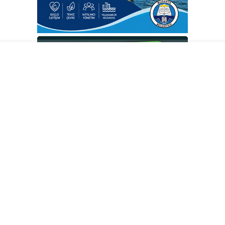
Sosyal medya hesaplarımızı keşfedin