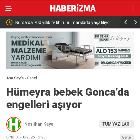
ruhu marşlarla yaşatılıyor
Zelenskiy’nin açıklaması sonrası Kosova’da
Ukrayna bayrağı kaldırıldı
Ana Sayfa
›
Genel
Hümeyra bebek Gonca’da
engelleri aşıyor
Neslihan Kaya
TÜM YAZILARI
Giriş: 01-10-2025 12:28
Genel