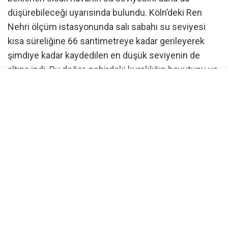
düşürebileceği uyarısında bulundu. Köln’deki Ren
Nehri ölçüm istasyonunda salı sabahı su seviyesi
kısa süreliğine 66 santimetreye kadar gerileyerek
şimdiye kadar kaydedilen en düşük seviyenin de
altına indi. Bu değer, nehirdeki kuraklığın boyutunu ve
su seviyesindeki hızlı değişime işaret ederken,
uzmanlar yağışların yetersiz kalması halinde
önümüzdeki günlerde yeni rekor düşük seviyelerin
görülebileceği uyarısında bulunuyor.
Gemi seferleri olumsuz etkileniyor
Düşük su seviyesi özellikle nehirde seyreden yük
gemilerini olumsuz etkiliyor. Nehirde sefer yapan yük
gemileri, karaya oturma riskini azaltabilmek için
normal taşıma kapasitelerinin yalnızca yüzde 25 ila