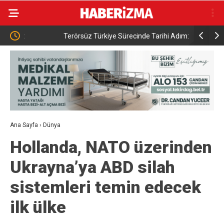
Terörsüz Türkiye Sürecinde Tarihi Adım: İşte Beş
Bakan Güle
cek”
Aşamalı Yol Haritası ve İnfaz Detayları
araya geld
Ana Sayfa
›
Dünya
Hollanda, NATO üzerinden
Ukrayna’ya ABD silah
sistemleri temin edecek
ilk ülke