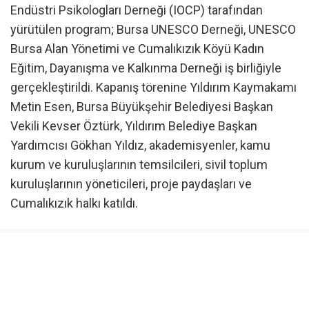
Endüstri Psikologları Derneği (IOCP) tarafından
yürütülen program; Bursa UNESCO Derneği, UNESCO
Bursa Alan Yönetimi ve Cumalıkızık Köyü Kadın
Eğitim, Dayanışma ve Kalkınma Derneği iş birliğiyle
gerçekleştirildi. Kapanış törenine Yıldırım Kaymakamı
Metin Esen, Bursa Büyükşehir Belediyesi Başkan
Vekili Kevser Öztürk, Yıldırım Belediye Başkan
Yardımcısı Gökhan Yıldız, akademisyenler, kamu
kurum ve kuruluşlarının temsilcileri, sivil toplum
kuruluşlarının yöneticileri, proje paydaşları ve
Cumalıkızık halkı katıldı.
Program süresince gönüllüler; akademik oturumlar,
psikoloji yaz okulu, saha araştırmaları ve kültürel
etkinliklerin yanı sıra Cumalıkızık’ın gündelik
yaşamına da aktif olarak katıldı. Köy sakinleriyle