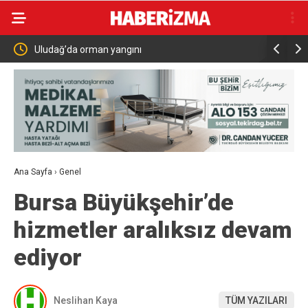
a
Uludağ’da orman yangını
MHP Kula 
Ana Sayfa
›
Genel
Bursa Büyükşehir’de
hizmetler aralıksız devam
ediyor
Neslihan Kaya
TÜM YAZILARI