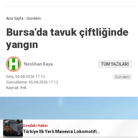
Ana Sayfa
›
Gündem
Bursa’da tavuk çiftliğinde
yangın
Neslihan Kaya
TÜM YAZILARI
Giriş: 05-08-2026 17:12
Gündem
Güncelleme: 05-08-2026 17:12
Kaynak: İHA
Sıradaki Haber
Türkiye İlk Yerli Manevra Lokomotifini Tanzanya’ya İhraç Etti