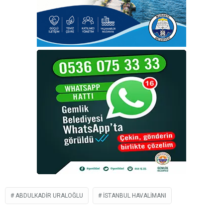
ABDULKADIR URALOĞLU
İSTANBUL HAVALIMANI