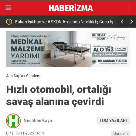
Gücü İş
Yeni Parti’nin İnegöl’de Kurucu Başkanı Erkan
Elektrikli 
Dönmez Oldu.
yaralandı
Ana Sayfa
›
Gündem
Hızlı otomobil, ortalığı
savaş alanına çevirdi
Neslihan Kaya
TÜM YAZILARI
Giriş: 16-11-2025 16:19
Gündem