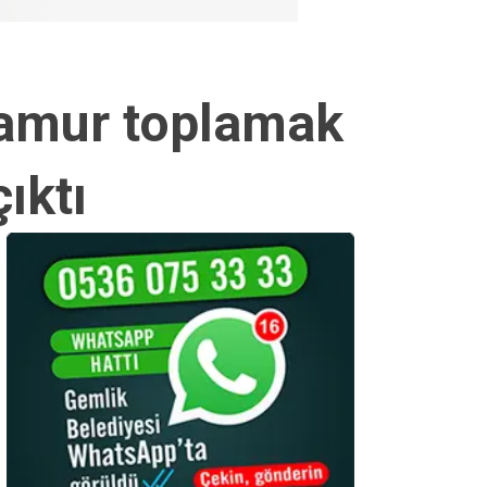
lamur toplamak
ıktı