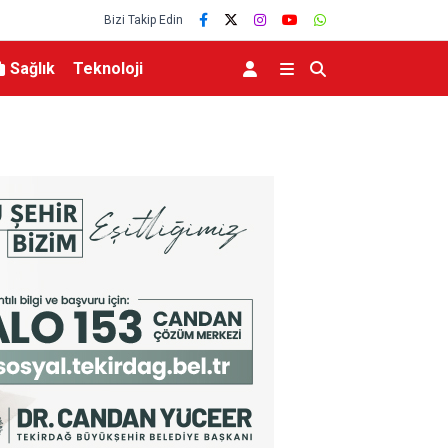
Bizi Takip Edin
Sağlık
Teknoloji
aşlarıyla toprağa verildi
Aile ve Sosyal Hizmetler Bakanı Göktaş Van’da