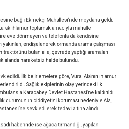
çesine bağlı Ekmekçi Mahallesi’nde meydana geldi.
çıkarak ıhlamur toplamak amacıyla mahalle
 süre eve dönmeyen ve telefonla da kendisine
n yakınları, endişelenerek ormanda arama çalışması
n traktörünü bulan aile, çevrede yaptığı aramaları
nlık alanda hareketsiz halde bulundu.
vk edildi. İlk belirlemelere göre, Vural Ala’nın ıhlamur
endirildi. Sağlık ekiplerinin olay yerindeki ilk
ambulansla Karacabey Devlet Hastanesi’ne kaldırıldı.
ık durumunun ciddiyetini koruması nedeniyle Ala,
stanesi’ne sevk edilerek tedavi altına alındı.
asadı haberinde ise ağaca tırmandığı, yapılan