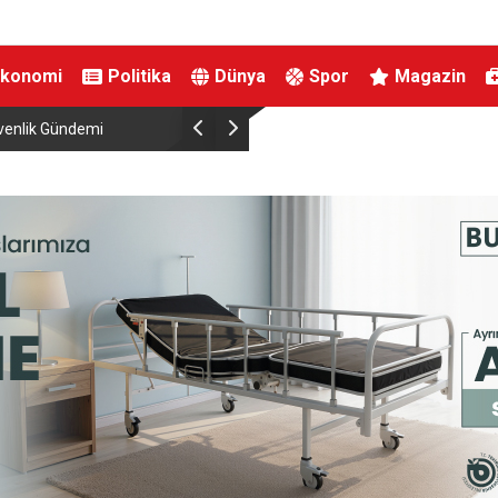
Ekonomi
Politika
Dünya
Spor
Magazin
venlik Gündemi
İznik Gölü’ne düşen genç hayatını kaybetti, gözy