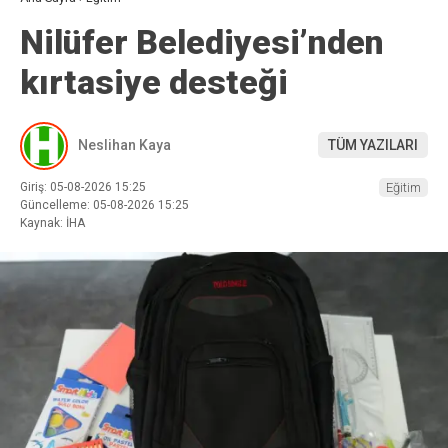
Nilüfer Belediyesi’nden
kırtasiye desteği
Neslihan Kaya
TÜM YAZILARI
Giriş: 05-08-2026 15:25
Eğitim
Güncelleme: 05-08-2026 15:25
Kaynak: İHA