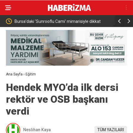
siyle dikkat
Bahçeli, MHP İl Başkanı’nın oğlu Enes Doğan’ın
düğününe katıldı
Ana Sayfa
›
Eğitim
Hendek MYO’da ilk dersi
rektör ve OSB başkanı
verdi
Neslihan Kaya
TÜM YAZILARI