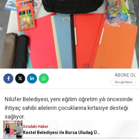
ABONE OL
Nilüfer Belediyesi, yeni eğitim öğretim yılı öncesinde
ihtiyaç sahibi ailelerin çocuklarına kırtasiye desteği
sağlıyor.
Sıradaki Haber
Kestel Belediyesi ile Bursa Uludağ Üniversitesi arasında ‘İşletmede Mesleki Eğitim’ Protokolü imzalandı
Sosyal belediyecilik anlayışı ile hareket eden Nilüfer