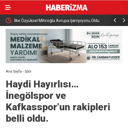
İlke Özyüksel Mihrioğlu Avrupa Şampiyonu Oldu
Cumhurbaş
ziyareti g
Ana Sayfa
›
Spor
Haydi Hayırlısı…
İnegölspor ve
Kafkasspor’un rakipleri
belli oldu.