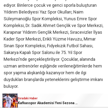
ediyor. Binlerce çocuk ve genci sporla buluşturan
Yıldırım Belediyesi Yaz Spor Okulları; Naim
Süleymanoğlu Spor Kompleksi, Yunus Emre Spor
Kompleksi, Dr. Sadık Ahmet Gençlik ve Spor Merkezi,
Karapınar Yıldırım Gençlik Merkezi, Sıracevizler İlyas
Kader Spor Merkezi, Erikli Yüzme Havuzu, Mimar
Sinan Spor Kompleksi, Fidyekızık Futbol Sahası,
Sakarya Kapalı Spor Salonu ile 75. Yıl Spor
Merkezi’nde gerçekleştiriliyor. Çocuklar, alanında
uzman antrenörler eşliğinde verileneğitimlerde hem
spor yapma alışkanlığı kazanıyor hem de ilgi
duydukları branşlarda yeteneklerini geliştirme imkanı
buluyor.
Sıradaki Haber
Başkan Yılmaz’dan ziyaret
Kafkasspor Akademisi Yeni Sezona Hazırlanıyor