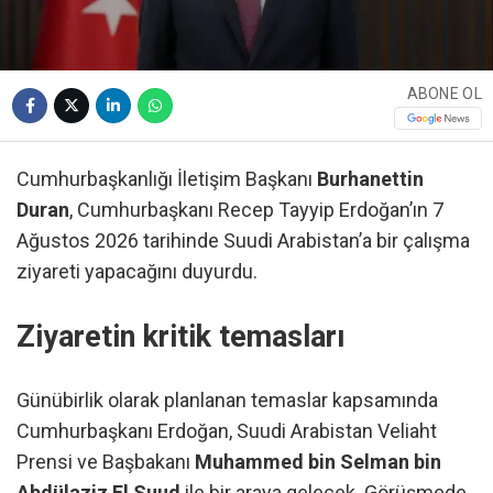
ABONE OL
Cumhurbaşkanlığı İletişim Başkanı
Burhanettin
Duran
, Cumhurbaşkanı Recep Tayyip Erdoğan’ın 7
Ağustos 2026 tarihinde Suudi Arabistan’a bir çalışma
ziyareti yapacağını duyurdu.
Ziyaretin kritik temasları
Günübirlik olarak planlanan temaslar kapsamında
Cumhurbaşkanı Erdoğan, Suudi Arabistan Veliaht
Prensi ve Başbakanı
Muhammed bin Selman bin
Abdülaziz El Suud
ile bir araya gelecek. Görüşmede