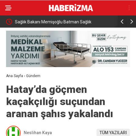
Sağlık Bakanı Memişoğlu Batman Sağlık
Hayat kur
Yatırımlarını İnceledi
Ana Sayfa
›
Gündem
Hatay’da göçmen
kaçakçılığı suçundan
aranan şahıs yakalandı
Neslihan Kaya
TÜM YAZILARI