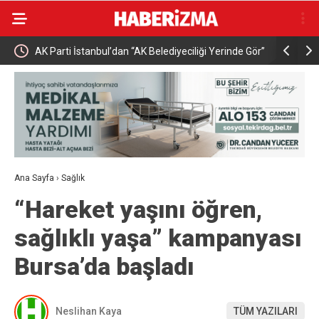
Vatan
AK Parti İstanbul’dan “AK Belediyeciliği Yerinde Gör”
Buharkent’
programı
Ana Sayfa
›
Sağlık
“Hareket yaşını öğren,
sağlıklı yaşa” kampanyası
Bursa’da başladı
Neslihan Kaya
TÜM YAZILARI