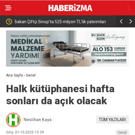
rımları
Karacabey Belediyespor’dan 5 imza birden
KTÜ Mil
cak”
Ana Sayfa
›
Genel
Halk kütüphanesi hafta
sonları da açık olacak
Neslihan Kaya
TÜM YAZILARI
Giriş: 01-10-2025 15:39
Genel