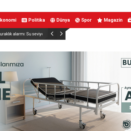
Ekonomi
Politika
Dünya
Spor
Magazin
viyesinde tarihi düşüş
Uludağ’da çıkan orman yangını söndürüldü