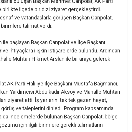
daşlarla buluşan Başkan Mehmet Canpolat, AK Parti
irlikte ilçede bir dizi ziyaret gerçekleştirdi.
esnaf ve vatandaşlarla görüşen Başkan Canpolat,
i birimlere talimat verdi.
 ile başlayan Başkan Canpolat ve İlçe Başkanı
e ihtiyaçlara ilişkin istişarelerde bulundu. Ardından
halle Muhtarı Hikmet Arslan ile bir araya gelerek
.
at AK Parti Haliliye İlçe Başkanı Mustafa Bağmancı,
aşkan Yardımcısı Abdulkadir Aksoy ve Mahalle Muhtarı
rı ziyaret etti. İş yerlerini tek tek gezen heyet,
ın görüş ve taleplerini dinledi. Program kapsamında
nda da incelemelerde bulunan Başkan Canpolat, bölge
 çözümü için ilgili birimlere gerekli talimatların