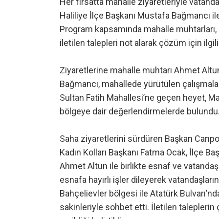
Her fırsatta mahalle ziyaretleriyle vatan
Haliliye İlçe Başkanı Mustafa Bağmancı ile b
Program kapsamında mahalle muhtarları, 
iletilen talepleri not alarak çözüm için ilgil
Ziyaretlerine mahalle muhtarı Ahmet Altun
Bağmancı, mahallede yürütülen çalışmalar v
Sultan Fatih Mahallesi’ne geçen heyet, Ma
bölgeye dair değerlendirmelerde bulundu
Saha ziyaretlerini sürdüren Başkan Canpol
Kadın Kolları Başkanı Fatma Ocak, İlçe B
Ahmet Altun ile birlikte esnaf ve vatandaşla
esnafa hayırlı işler dileyerek vatandaşlar
Bahçelievler bölgesi ile Atatürk Bulvarı’
sakinleriyle sohbet etti. İletilen taleplerin