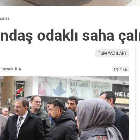
lışması
andaş odaklı saha ça
TÜM YAZILARI
Kaynak: İHA
Politika