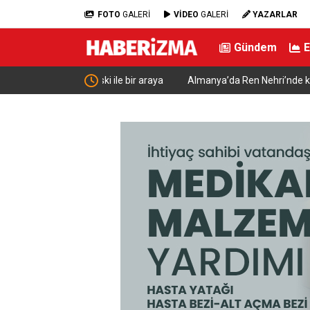
FOTO
GALERİ
VİDEO
GALERİ
YAZARLAR
Gündem
nski ile bir araya
Almanya’da Ren Nehri’nde kuraklık alarmı: Su se
yaşandı