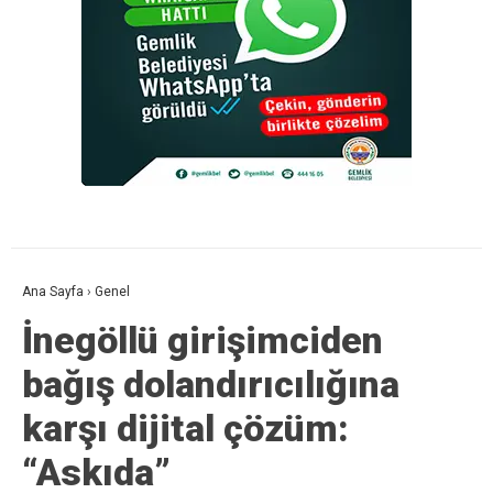
Ana Sayfa
›
Genel
İnegöllü girişimciden
bağış dolandırıcılığına
karşı dijital çözüm:
“Askıda”