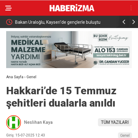
i
Bakan Uraloğlu, Kayseri’de gençlerle buluştu
İnegöl’de
müdahale b
Ana Sayfa
›
Genel
Hakkari’de 15 Temmuz
şehitleri dualarla anıldı
Neslihan Kaya
TÜM YAZILARI
Giriş: 15-07-2025 12:43
Genel