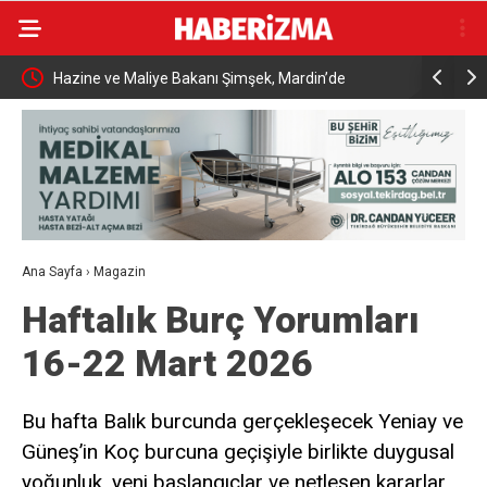
andı
Hazine ve Maliye Bakanı Şimşek, Mardin’de
Aile ve So
Belediyesin
Ana Sayfa
›
Magazin
Haftalık Burç Yorumları
16-22 Mart 2026
Bu hafta Balık burcunda gerçekleşecek Yeniay ve
Güneş’in Koç burcuna geçişiyle birlikte duygusal
yoğunluk, yeni başlangıçlar ve netleşen kararlar