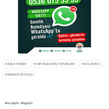
BALIK YENIAYI
HAFTALIK BURÇ YORUMLARI
KOÇ BURCU
MERKÜR RETROSU
Ana Sayfa
›
Magazin