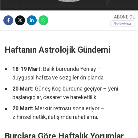
ABONE OL
Haftanın Astrolojik Gündemi
18-19 Mart:
Balık burcunda Yeniay –
duygusal hafıza ve sezgiler ön planda.
20 Mart:
Güneş Koç burcuna geçiyor – yeni
başlangıçlar, cesaret ve hareketlilik.
20 Mart:
Merkür retrosu sona eriyor –
zihinsel netlik, iletişimde rahatlama.
Burçlara Göre Haftalık Yorumlar