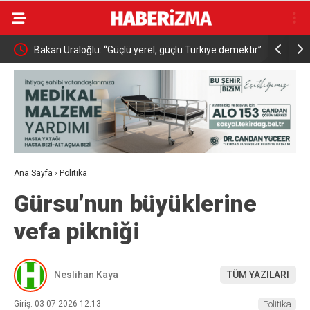
Bakan Uraloğlu: “Güçlü yerel, güçlü Türkiye demektir”
Bakan Mem
üst seviye
Ana Sayfa
›
Politika
Gürsu’nun büyüklerine
vefa pikniği
Neslihan Kaya
TÜM YAZILARI
Giriş: 03-07-2026 12:13
Politika