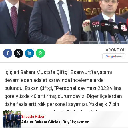
ABONE OL
İçişleri Bakanı Mustafa Çiftçi, Esenyurt’ta yapımı
devam eden adalet sarayında incelemelerde
bulundu. Bakan Çiftçi, “Personel sayımızı 2023 yılına
göre yüzde 40 arttırmış durumdayız. Diğer ilçelerden
daha fazla arttırdık personel sayımızı. Yaklaşık 7 bin
500 aranan şahsı bu yılın ilk 7 yılında yakalamış
Sıradaki Haber
durumdayız. Bu somut olarak sahaya yansımış
Adalet Bakanı Gürlek, Büyükçekmece Cumhuriyet Başsavcısı Karakaya ile bir araya geldi