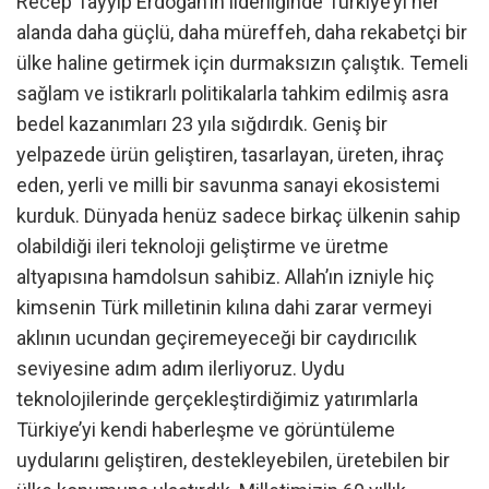
Recep Tayyip Erdoğan’ın liderliğinde Türkiye’yi her
alanda daha güçlü, daha müreffeh, daha rekabetçi bir
ülke haline getirmek için durmaksızın çalıştık. Temeli
sağlam ve istikrarlı politikalarla tahkim edilmiş asra
bedel kazanımları 23 yıla sığdırdık. Geniş bir
yelpazede ürün geliştiren, tasarlayan, üreten, ihraç
eden, yerli ve milli bir savunma sanayi ekosistemi
kurduk. Dünyada henüz sadece birkaç ülkenin sahip
olabildiği ileri teknoloji geliştirme ve üretme
altyapısına hamdolsun sahibiz. Allah’ın izniyle hiç
kimsenin Türk milletinin kılına dahi zarar vermeyi
aklının ucundan geçiremeyeceği bir caydırıcılık
seviyesine adım adım ilerliyoruz. Uydu
teknolojilerinde gerçekleştirdiğimiz yatırımlarla
Türkiye’yi kendi haberleşme ve görüntüleme
uydularını geliştiren, destekleyebilen, üretebilen bir