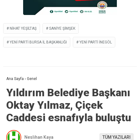
NIHAT YEŞILTAŞ
SANIYE ŞIMŞEK
YENI PARTI BURSA IL BAŞKANLIĞI
YENİ PARTI İNEGÖL
Ana Sayfa
›
Genel
Yıldırım Belediye Başkanı
Oktay Yılmaz, Çiçek
Caddesi esnafıyla buluştu
Neslihan Kaya
TÜM YAZILARI