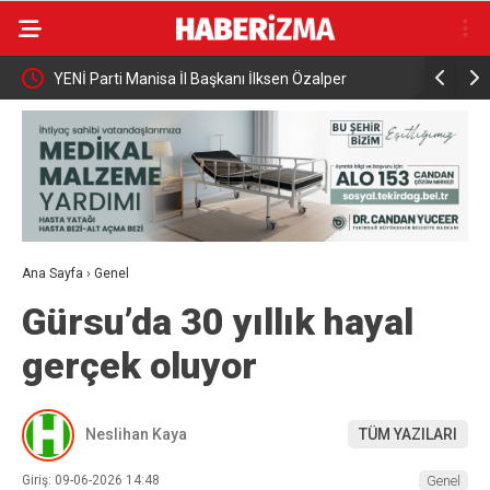
YENİ Parti Manisa İl Başkanı İlksen Özalper
Bakan Yuma
Gözaltına Alındı
söndürme u
tamamlaya
Ana Sayfa
›
Genel
Gürsu’da 30 yıllık hayal
gerçek oluyor
Neslihan Kaya
TÜM YAZILARI
Giriş: 09-06-2026 14:48
Genel