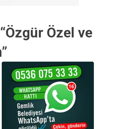
 “Özgür Özel ve
m”