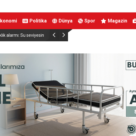
Ekonomi
Politika
Dünya
Spor
Magazin
viyesinde tarihi düşüş
Uludağ’da çıkan orman yangını söndürüldü