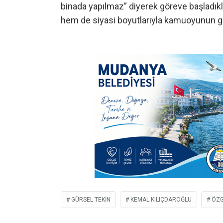
binada yapılmaz” diyerek göreve başladıklar
hem de siyasi boyutlarıyla kamuoyunun 
GÜRSEL TEKIN
KEMAL KILIÇDAROĞLU
ÖZG