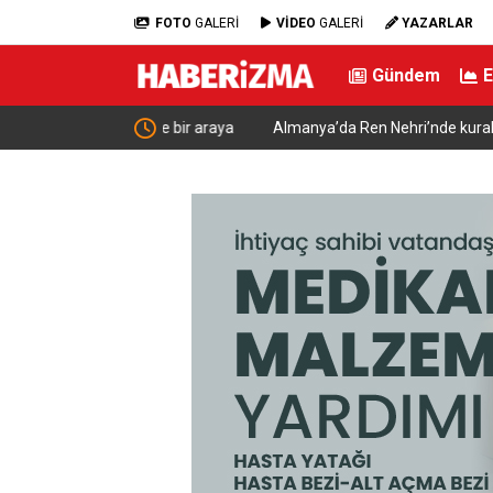
FOTO
GALERİ
VİDEO
GALERİ
YAZARLAR
Gündem
nski ile bir araya
Almanya’da Ren Nehri’nde kuraklık alarmı: Su se
yaşandı