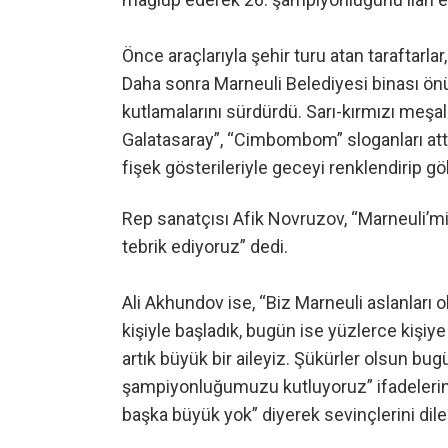
Önce araçlarıyla şehir turu atan taraftarla
Daha sonra Marneuli Belediyesi binası önü
kutlamalarını sürdürdü. Sarı-kırmızı meşal
Galatasaray”, “Cimbombom” sloganları attı.
fişek gösterileriyle geceyi renklendirip g
Rep sanatçısı Afik Novruzov, “Marneuli’m
tebrik ediyoruz” dedi.
Ali Akhundov ise, “Biz Marneuli aslanları 
kişiyle başladık, bugün ise yüzlerce kişiye 
artık büyük bir aileyiz. Şükürler olsun bu
şampiyonluğumuzu kutluyoruz” ifadelerini 
başka büyük yok” diyerek sevinçlerini dile 