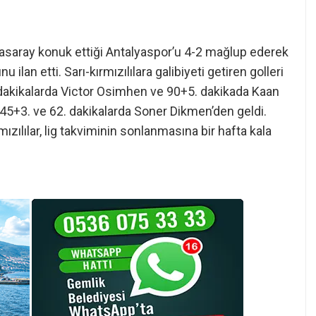
tasaray konuk ettiği Antalyaspor’u 4-2 mağlup ederek
lan etti. Sarı-kırmızılılara galibiyeti getiren golleri
 dakikalarda Victor Osimhen ve 90+5. dakikada Kaan
 45+3. ve 62. dakikalarda Soner Dikmen’den geldi.
ızılılar, lig takviminin sonlanmasına bir hafta kala