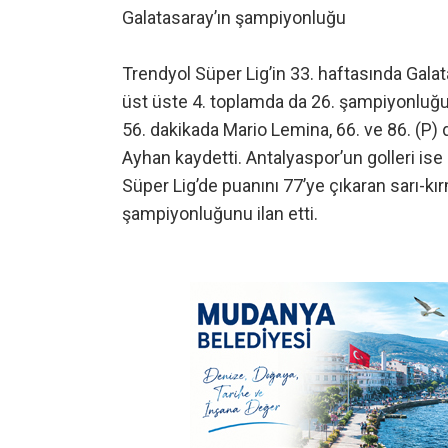
Galatasaray’ın şampiyonluğu
Trendyol Süper Lig’in 33. haftasında Gala
üst üste 4. toplamda da 26. şampiyonluğunu i
56. dakikada Mario Lemina, 66. ve 86. (P)
Ayhan kaydetti. Antalyaspor’un golleri ise
Süper Lig’de puanını 77’ye çıkaran sarı-kırm
şampiyonluğunu ilan etti.