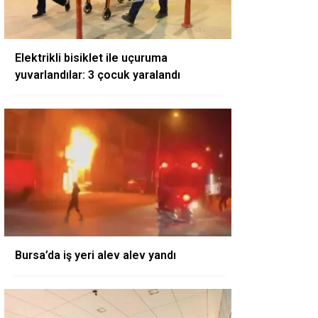
Elektrikli bisiklet ile uçuruma
yuvarlandılar: 3 çocuk yaralandı
Bursa’da iş yeri alev alev yandı