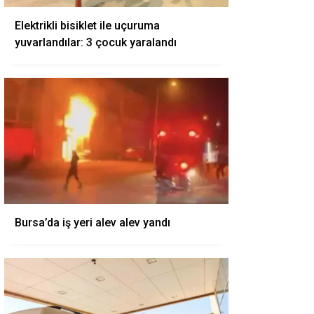
Elektrikli bisiklet ile uçuruma
yuvarlandılar: 3 çocuk yaralandı
Bursa’da iş yeri alev alev yandı