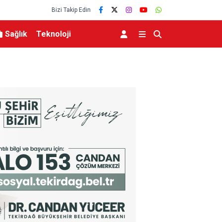
Bizi Takip Edin
Sağlık
Teknoloji
ocuk yaralandı
Bursa’da iş yeri alev alev yandı