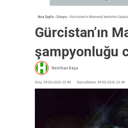
Ana Sayfa
›
Dünya
›
Gürcistan’ın Marneuli kentinte Galat
Gürcistan’ın Ma
şampyonluğu c
Neslihan Kaya
Giriş: 09-05-2026 23:49
Güncelleme: 09-05-2026 23:49