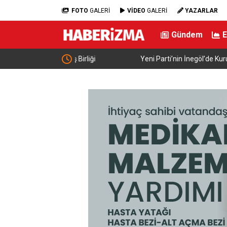
FOTO
GALERİ
VİDEO
GALERİ
YAZARLAR
Gündem
İş Birliği
Yeni Parti’nin İnegöl’de Kurucu Başkanı Erkan 