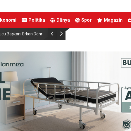
Ekonomi
Politika
Dünya
Spor
Magazin
Dönmez Oldu.
Elektrikli bisiklet ile uçuruma yuvarlandılar: 3 ç