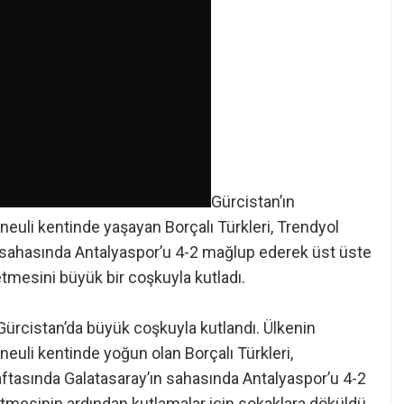
Gürcistan’ın
euli kentinde yaşayan Borçalı Türkleri, Trendyol
n sahasında Antalyaspor’u 4-2 mağlup ederek üst üste
tmesini büyük bir coşkuyla kutladı.
Gürcistan’da büyük coşkuyla kutlandı. Ülkenin
uli kentinde yoğun olan Borçalı Türkleri,
haftasında Galatasaray’ın sahasında Antalyaspor’u 4-2
mesinin ardından kutlamalar için sokaklara döküldü.