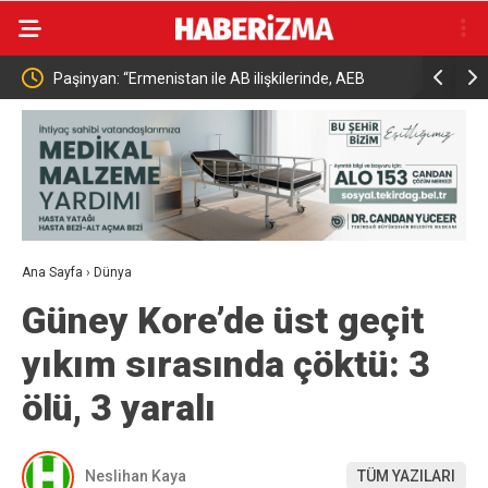
iaht
Paşinyan: “Ermenistan ile AB ilişkilerinde, AEB
Bakan Yuma
içindeki ve kapsamındaki ilişkilerde sahip olduğumuz
hayvancılı
statüye aykırı gelen herhangi bir hukuki, ekonomik
ya da siyasi yükümlülük yoktur”
Ana Sayfa
›
Dünya
Güney Kore’de üst geçit
yıkım sırasında çöktü: 3
ölü, 3 yaralı
Neslihan Kaya
TÜM YAZILARI