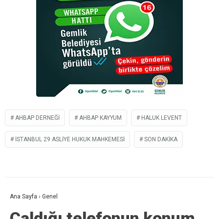
AHBAP DERNEĞI
AHBAP KAYYUM
HALUK LEVENT
İSTANBUL 29 ASLIYE HUKUK MAHKEMESI
SON DAKIKA
Ana Sayfa
›
Genel
Çaldığı telefonun konum