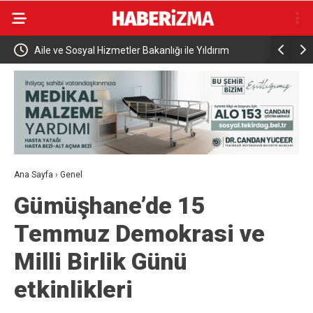
Aile ve Sosyal Hizmetler Bakanlığı ile Yıldırım
Bakan Kuru
Belediyesinden İş Birliği
sahibinin 
Ana Sayfa
›
Genel
Gümüşhane’de 15
Temmuz Demokrasi ve
Milli Birlik Günü
etkinlikleri