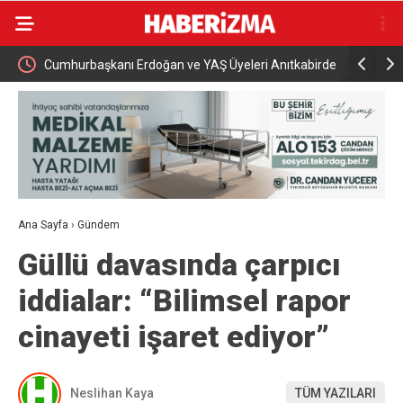
Üyeleri Anıtkabirde
Karabük’ün beklediği yol projesi ihaleye çıktı
Ana Sayfa
›
Gündem
Güllü davasında çarpıcı
iddialar: “Bilimsel rapor
cinayeti işaret ediyor”
Neslihan Kaya
TÜM YAZILARI