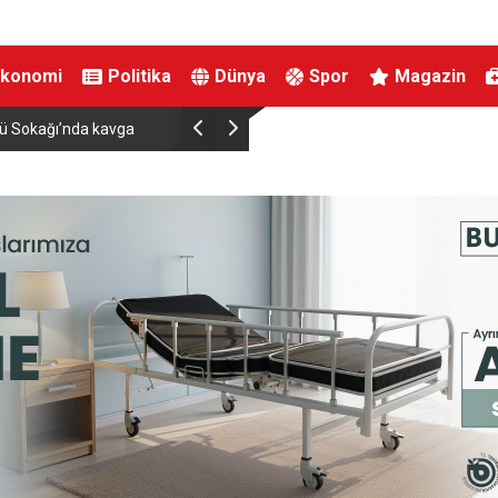
Ekonomi
Politika
Dünya
Spor
Magazin
rce vatandaşa unutulmaz
Sanatçı Cansever hayatını kaybetti