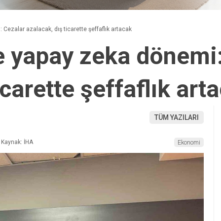
Cezalar azalacak, dış ticarette şeffaflık artacak
e yapay zeka dönemi
icarette şeffaflık art
TÜM YAZILARI
Kaynak: İHA
Ekonomi