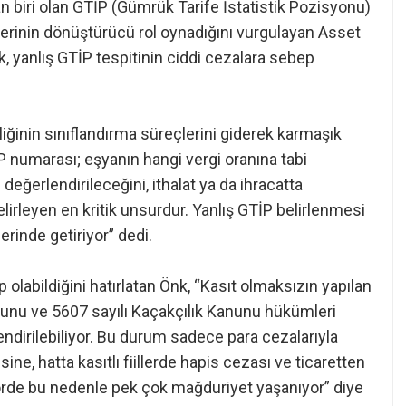
an biri olan GTİP (Gümrük Tarife İstatistik Pozisyonu)
lerinin dönüştürücü rol oynadığını vurgulayan Asset
yanlış GTİP tespitinin ciddi cezalara sebep
iliğinin sınıflandırma süreçlerini giderek karmaşık
P numarası; eşyanın hangi vergi oranına tabi
değerlendirileceğini, ithalat ya da ihracatta
lirleyen en kritik unsurdur. Yanlış GTİP belirlenmesi
rinde getiriyor” dedi.
 olabildiğini hatırlatan Önk, “Kasıt olmaksızın yapılan
nunu ve 5607 sayılı Kaçakçılık Kanunu hükümleri
endirilebiliyor. Bu durum sadece para cezalarıyla
ne, hatta kasıtlı fiillerde hapis cezası ve ticaretten
örde bu nedenle pek çok mağduriyet yaşanıyor” diye