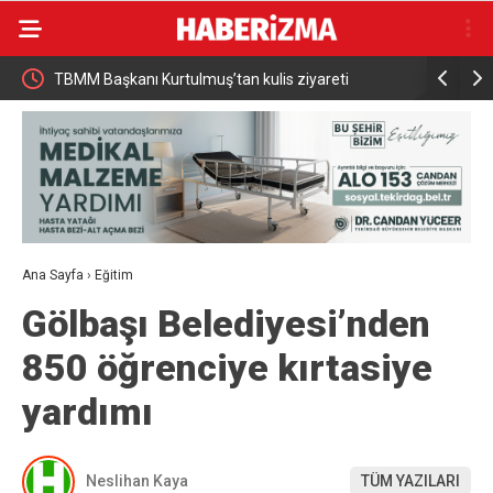
teşkilat
TBMM Başkanı Kurtulmuş’tan kulis ziyareti
AK Parti’n
programı g
Ana Sayfa
›
Eğitim
Gölbaşı Belediyesi’nden
850 öğrenciye kırtasiye
yardımı
Neslihan Kaya
TÜM YAZILARI