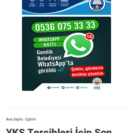
Ana Sayfa
›
Eğitim
YKS Tercihleri İçin Son