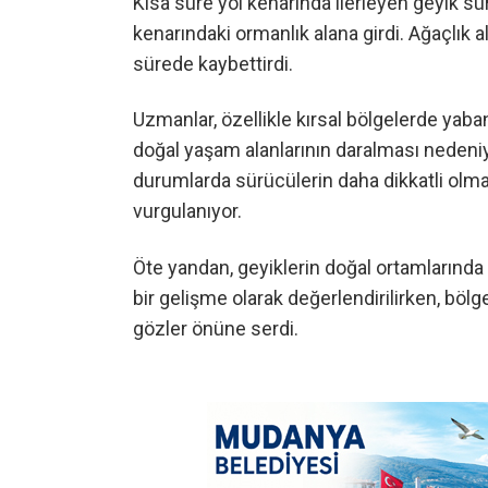
Kısa süre yol kenarında ilerleyen geyik sü
kenarındaki ormanlık alana girdi. Ağaçlık a
sürede kaybettirdi.
Uzmanlar, özellikle kırsal bölgelerde yab
doğal yaşam alanlarının daralması nedeniyle
durumlarda sürücülerin daha dikkatli olm
vurgulanıyor.
Öte yandan, geyiklerin doğal ortamlarında
bir gelişme olarak değerlendirilirken, böl
gözler önüne serdi.