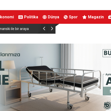
Ekonomi
Politika
Dünya
Spor
Magazin
anski ile bir araya
Almanya’da Ren Nehri’nde kuraklık alarmı: Su s
yaşandı