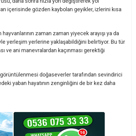
rüsü, daha sonra hızla yön değiştirerek yol
lan içerisinde gözden kaybolan geyikler, izlerini kısa
an hayvanlarının zaman zaman yiyecek arayışı ya da
 yerleşim yerlerine yaklaşabildiğini belirtiyor. Bu tür
ası ve ani manevralardan kaçınması gerektiği
 görüntülenmesi doğaseverler tarafından sevindirici
gedeki yaban hayatının zenginliğini de bir kez daha