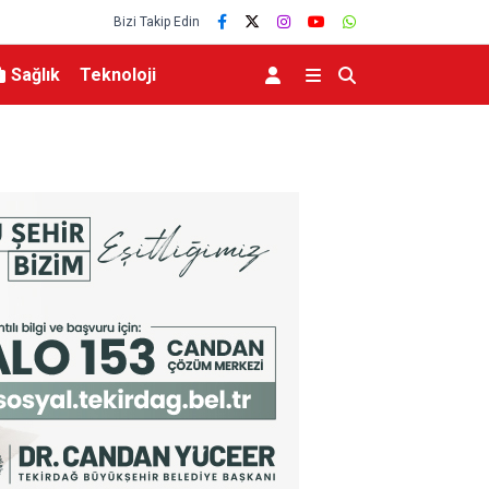
Bizi Takip Edin
Sağlık
Teknoloji
eviyesinde tarihi düşüş
Uludağ’da çıkan orman yangını söndürüldü