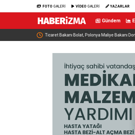
FOTO
GALERİ
VİDEO
GALERİ
YAZARLAR
Gündem
e buluştu: “Terörsüz
Ticaret Bakanı Bolat, Polonya Maliye Bakanı Dom
geldi