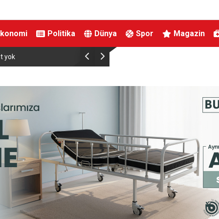
Ekonomi
Politika
Dünya
Spor
Magazin
Kahta’da kadınlara özel yaşam ve yüzme merke