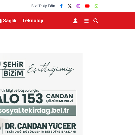
Bizi Takip Edin
Sağlık
Teknoloji
zi yükseliyor
Bakan Yumaklı Kars’ta Tarım ve Hayvancılığın 
Büyükbaş ve Küçükbaş Varlığında Artış