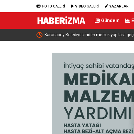
FOTO
GALERİ
VİDEO
GALERİ
YAZARLAR
Gündem
t yok
Erdoğan, Suudi Arabistan’dan ayrıldı