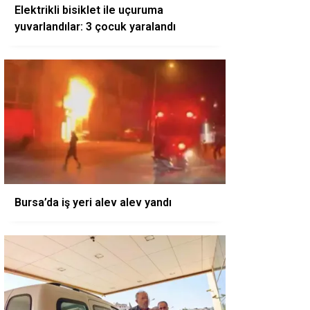
Elektrikli bisiklet ile uçuruma
yuvarlandılar: 3 çocuk yaralandı
Bursa’da iş yeri alev alev yandı