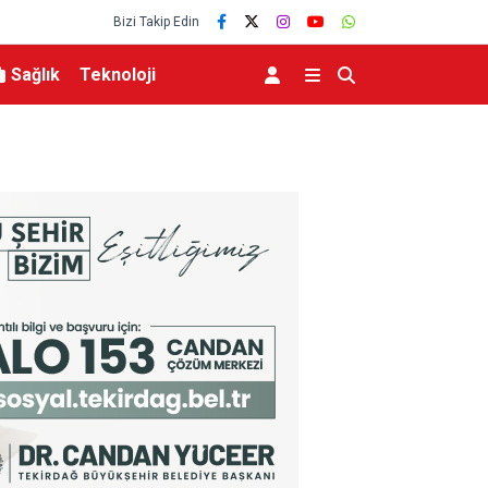
Bizi Takip Edin
Sağlık
Teknoloji
 Dönmez Oldu.
Elektrikli bisiklet ile uçuruma yuvarlandılar: 3 ç