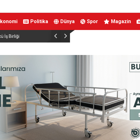
Ekonomi
Politika
Dünya
Spor
Magazin
 İş Birliği
Yeni Parti’nin İnegöl’de Kurucu Başkanı Erkan