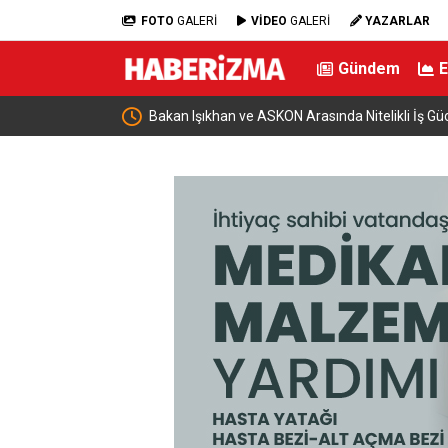
FOTO
GALERİ
VİDEO
GALERİ
YAZARLAR
Gündem
imizi Filistin
Bakan Işıkhan ve ASKON Arasında Nitelikli İş Gücü