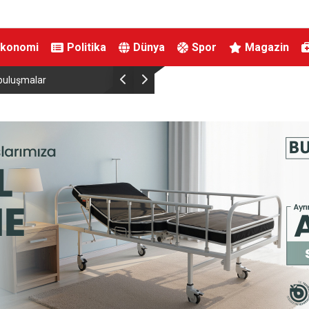
Ekonomi
Politika
Dünya
Spor
Magazin
buluşmalar
Kırkımcıların yaz sezonunda gelirleri genel mü