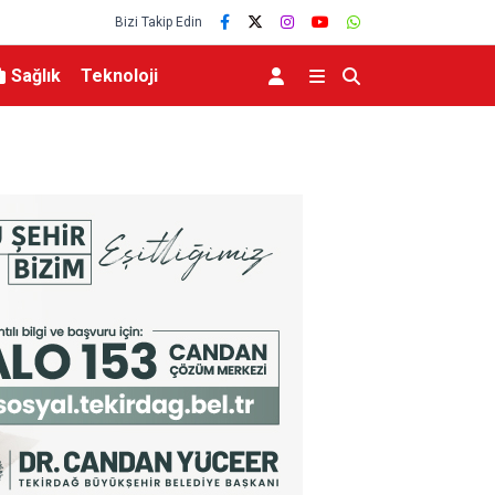
Bizi Takip Edin
Sağlık
Teknoloji
dür maaşını aratmıyor
Darende’de nostalji sineması ve karaoke geces