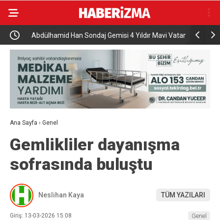
Abdülhamid Han Sondaj Gemisi 4 Yıldır Mavi Vatan
AK Parti İ
İçin Çalışıyor
programı
Ana Sayfa
›
Genel
Gemlikliler dayanışma
sofrasında buluştu
Neslihan Kaya
TÜM YAZILARI
Giriş: 13-03-2026 15:08
Genel