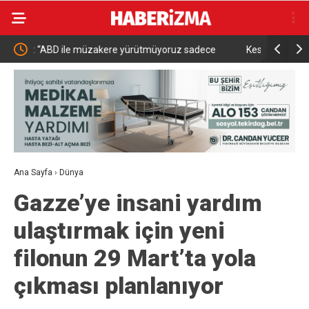
uz sadece
Kestel’de yollar yenilenip genişletiliyor
Ab
e bulunuyoruz”
İç
Ana Sayfa
›
Dünya
Gazze’ye insani yardım
ulaştırmak için yeni
filonun 29 Mart’ta yola
çıkması planlanıyor