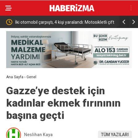
nda
İki otomobil çarpıştı, 4 kişi yaralandı: Motosikletli çift
Türkiye Ul
kazadan kıl payı kurtuldu
Altın Mad
Ana Sayfa
›
Genel
Gazze’ye destek için
kadınlar ekmek fırınının
başına geçti
Neslihan Kaya
TÜM YAZILARI