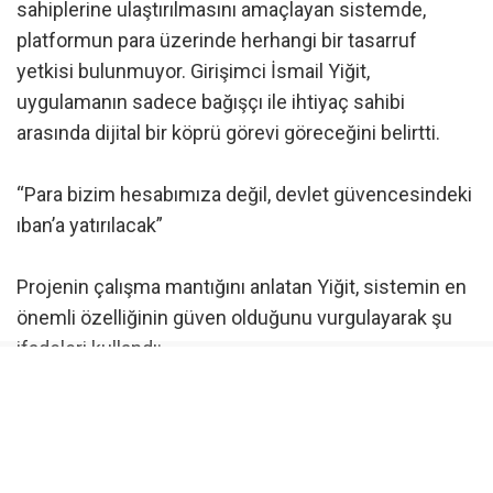
sahiplerine ulaştırılmasını amaçlayan sistemde,
platformun para üzerinde herhangi bir tasarruf
yetkisi bulunmuyor. Girişimci İsmail Yiğit,
uygulamanın sadece bağışçı ile ihtiyaç sahibi
arasında dijital bir köprü görevi göreceğini belirtti.
“Para bizim hesabımıza değil, devlet güvencesindeki
ıban’a yatırılacak”
Projenin çalışma mantığını anlatan Yiğit, sistemin en
önemli özelliğinin güven olduğunu vurgulayarak şu
ifadeleri kullandı:
“Biz dernek ya da vakıflar gibi para toplamıyoruz.
Sadece bağışlarınıza köprü oluyoruz. Bağışçı,
uygulama üzerinden devlet güvencesindeki IBAN’a