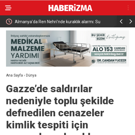
Almanya’da Ren Nehri’nde kuraklık alarmı: Su
Uludağ’da
seviyesinde tarihi düşüş yaşandı
Ana Sayfa
›
Dünya
Gazze’de saldırılar
nedeniyle toplu şekilde
defnedilen cenazeler
kimlik tespiti için