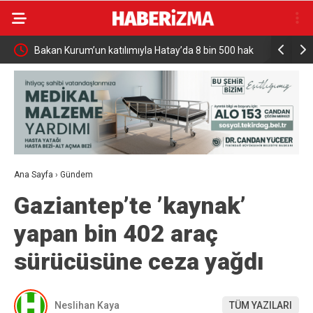
Bakan Kurum’un katılımıyla Hatay’da 8 bin 500 hak
Türkiye ve
sahibinin konutu belirlendi
Milyar Dol
Ana Sayfa
›
Gündem
Gaziantep’te ’kaynak’
yapan bin 402 araç
sürücüsüne ceza yağdı
Neslihan Kaya
TÜM YAZILARI