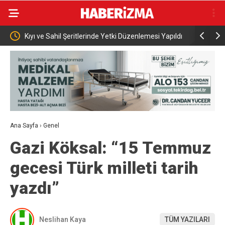
enlemesi Yapıldı
İran: “ABD ile müzakere yürütmüyoruz sadece
aracılar üzerinden mesaj alışverişinde bulunuyoruz”
Ana Sayfa
›
Genel
Gazi Köksal: “15 Temmuz
gecesi Türk milleti tarih
yazdı”
Neslihan Kaya
TÜM YAZILARI