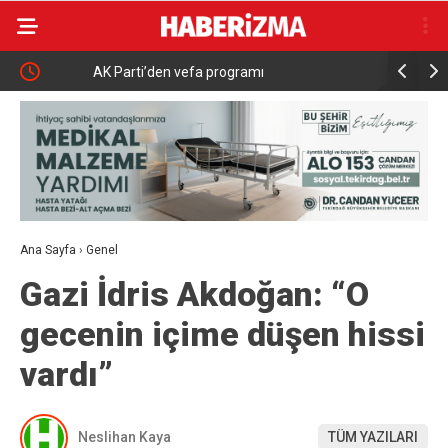
AK Parti’den vefa programı
Nilüfer Be
inceleme
Ana Sayfa
›
Genel
Gazi İdris Akdoğan: “O
gecenin içime düşen hissi
vardı”
Neslihan Kaya
TÜM YAZILARI