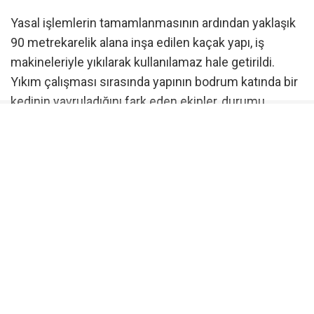
Yasal işlemlerin tamamlanmasının ardından yaklaşık
90 metrekarelik alana inşa edilen kaçak yapı, iş
makineleriyle yıkılarak kullanılamaz hale getirildi.
Yıkım çalışması sırasında yapının bodrum katında bir
kedinin yavruladığını fark eden ekipler, durumu
hemen Osmangazi Belediyesi Veteriner İşleri
Müdürlüğü’ne bildirdi. Yıkımın olduğu yere gelen
veteriner ekipleri, anne kedi ile yavrularını güvenli bir
şekilde bulundukları yerden alarak koruma altına aldı.
Osmangazi Belediyesi’nin kararlı denetim ve yıkım
çalışmalarıyla Bursa Ovası’ndaki verimli tarım
arazilerinin kaçak yapılaşma nedeniyle zarar
görmesinin önüne geçiliyor.