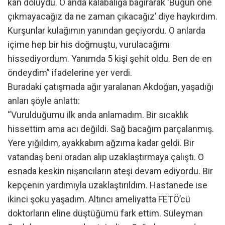
kan doluydu. O anda kalabalığa bağırarak ‘Bugün öne
çıkmayacağız da ne zaman çıkacağız’ diye haykırdım.
Kurşunlar kulağımın yanından geçiyordu. O anlarda
içime hep bir his doğmuştu, vurulacağımı
hissediyordum. Yanımda 5 kişi şehit oldu. Ben de en
öndeydim” ifadelerine yer verdi.
Buradaki çatışmada ağır yaralanan Akdoğan, yaşadığı
anları şöyle anlattı:
“Vurulduğumu ilk anda anlamadım. Bir sıcaklık
hissettim ama acı değildi. Sağ bacağım parçalanmış.
Yere yığıldım, ayakkabım ağzıma kadar geldi. Bir
vatandaş beni oradan alıp uzaklaştırmaya çalıştı. O
esnada keskin nişancıların ateşi devam ediyordu. Bir
kepçenin yardımıyla uzaklaştırıldım. Hastanede ise
ikinci şoku yaşadım. Altıncı ameliyatta FETÖ’cü
doktorların eline düştüğümü fark ettim. Süleyman