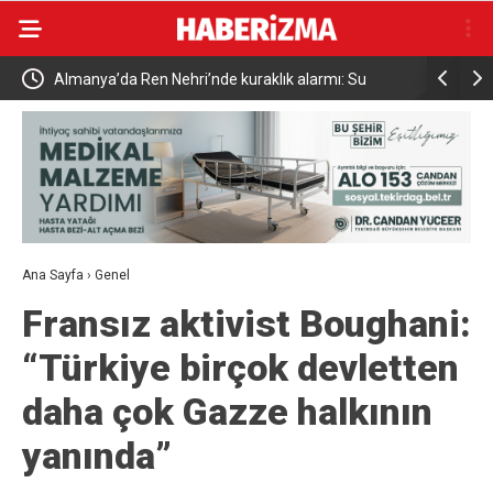
Almanya’da Ren Nehri’nde kuraklık alarmı: Su
Uludağ’da
seviyesinde tarihi düşüş yaşandı
Ana Sayfa
›
Genel
Fransız aktivist Boughani:
“Türkiye birçok devletten
daha çok Gazze halkının
yanında”