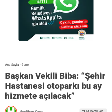
Ana Sayfa
›
Genel
Başkan Vekili Biba: “Şehir
Hastanesi otoparkı bu ay
hizmete açılacak”
Neslihan Kaya
TÜM YAZILARI