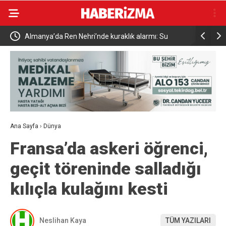
Almanya’da Ren Nehri’nde kuraklık alarmı: Su
Uludağ’da
seviyesinde tarihi düşüş yaşandı
Ana Sayfa
›
Dünya
Fransa’da askeri öğrenci,
geçit töreninde salladığı
kılıçla kulağını kesti
Neslihan Kaya
TÜM YAZILARI