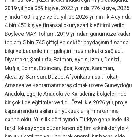
2019 yılında 359 kişiye, 2022 yılında 776 kişiye, 2025
yılında 160 kişiye ve bu yıl ise 2026 yılının ilk 4 ayında
4 bin 450 kişiye finansal okuryazarlık eğitimi verildi.
Böylece MAY Tohum, 2019 yılından günümüze kadar
toplam 5 bin 745 çiftçi ve sektör paydaşının finansal
bilgi ve becerilerinin geliştirilmesine katkı sağladı.
Diyarbakır, Şanlıurfa, Batman, Aydın, İzmir, Denizli,
Muğla, Edirne, Erzincan, Iğdır, Konya, Karaman,
Aksaray, Samsun, Düzce, Afyonkarahisar, Tokat,
Amasya ve Kahramanmaraş olmak üzere Güneydoğu
Anadolu, Ege, İç Anadolu ve Karadeniz bölgelerinde
bir çok ilde eğitimler verildi. Özellikle 2026 yılı, proje
kapsamında ulaşılan en yüksek erişim rakamına
sahne oldu. Yılın ilk dört ayında Türkiye genelinde 43
farklı lokasyonda düzenlenen eğitim etkinlikleriyle 4
bin 450 katılımcıya ulaşılarak önemli bir başarı elde