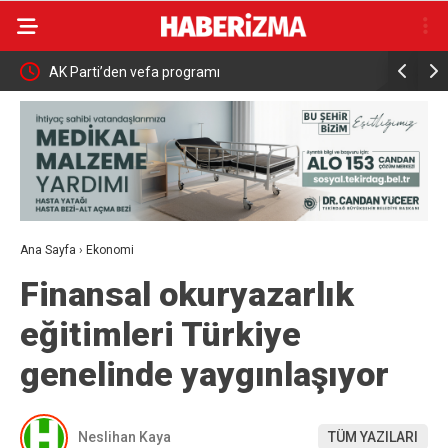
AK Parti’den vefa programı
Nilüfer Be
inceleme
Ana Sayfa
›
Ekonomi
Finansal okuryazarlık
eğitimleri Türkiye
genelinde yaygınlaşıyor
Neslihan Kaya
TÜM YAZILARI