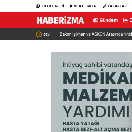
FOTO
GALERİ
VİDEO
GALERİ
YAZARLAR
Gündem
ücü karıştığı kazayı
Bakan Işıkhan ve ASKON Arasında Nitelikli İş Gücü