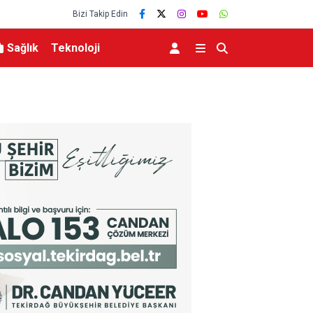
Bizi Takip Edin
Sağlık
Teknoloji
 Dönmez Oldu.
Elektrikli bisiklet ile uçuruma yuvarlandılar: 3 ç