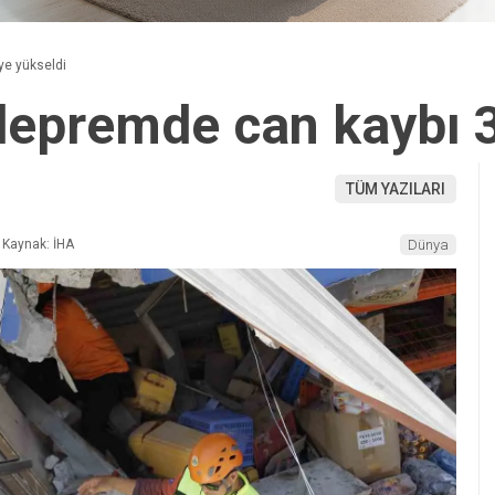
’ye yükseldi
i depremde can kaybı 
TÜM YAZILARI
Kaynak: İHA
Dünya