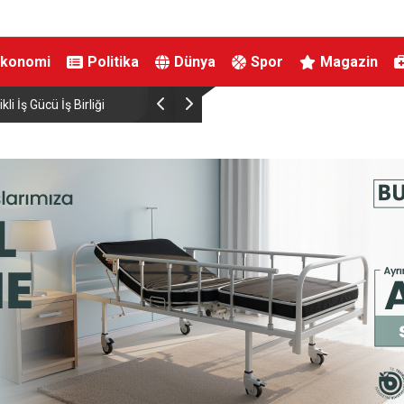
Ekonomi
Politika
Dünya
Spor
Magazin
 İş Birliği
Yeni Parti’nin İnegöl’de Kurucu Başkanı Erkan