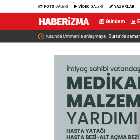
FOTO
GALERİ
VİDEO
GALERİ
YAZARLAR
Gündem
da Umman’la anlaşmaya
Bursa’da samanlık alevlere teslim oldu