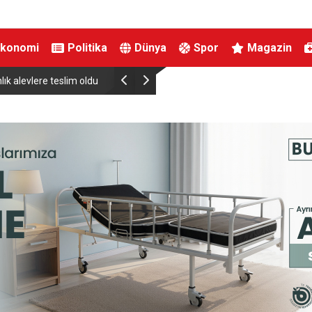
Ekonomi
Politika
Dünya
Spor
Magazin
Down Judo Milli Takımı Dünya Şampiyonu Oldu