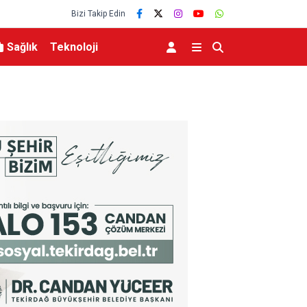
Bizi Takip Edin
Sağlık
Teknoloji
Zelenskiy’den Rusya’nın geleneksel müttefiki Sır