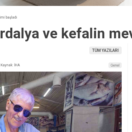
imi başladı
ardalya ve kefalin me
TÜM YAZILARI
Kaynak: İHA
Genel