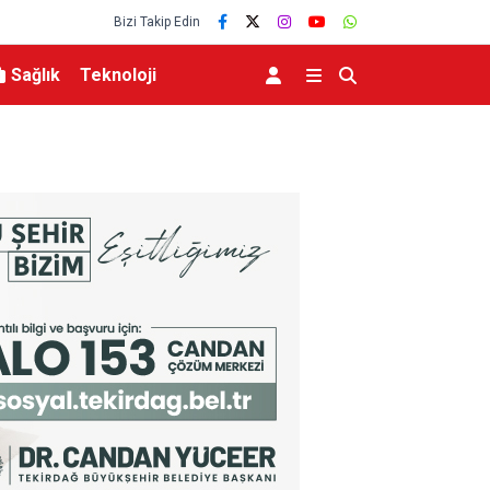
Bizi Takip Edin
Sağlık
Teknoloji
Türkiye, Suudi Arabistan ve Pakistan arasın
anlaşması dünya basınında