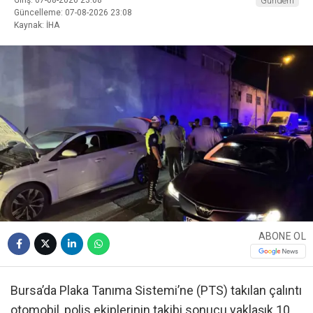
Gündem
Güncelleme: 07-08-2026 23:08
Kaynak: İHA
ABONE OL
Bursa’da Plaka Tanıma Sistemi’ne (PTS) takılan çalıntı
otomobil, polis ekiplerinin takibi sonucu yaklaşık 10