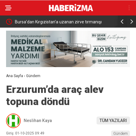
du
Bursa’dan Kırgızistan’a uzanan zirve tırmanışı
Bursa’da p
bilgilendi
Ana Sayfa
›
Gündem
Erzurum’da araç alev
topuna döndü
Neslihan Kaya
TÜM YAZILARI
Giriş: 01-10-2025 09:49
Gündem