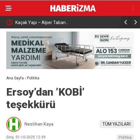
Kaçak Yapı – Alper Taban…
Çalışma ve
şattı
Karabük’t
Ana Sayfa
›
Politika
Ersoy’dan ’KOBİ’
teşekkürü
Neslihan Kaya
TÜM YAZILARI
Giriş: 01-10-2025 12:39
Politika