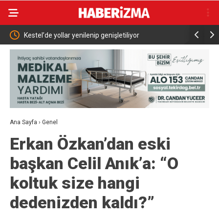
Arar
Kestel’de yollar yenilenip genişletiliyor
Abdülhami
İçin Çalışı
Ana Sayfa
›
Genel
Erkan Özkan’dan eski
başkan Celil Anık’a: “O
koltuk size hangi
dedenizden kaldı?”