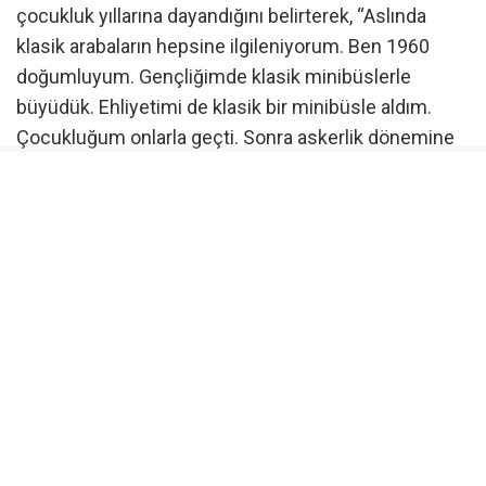
çocukluk yıllarına dayandığını belirterek, “Aslında
klasik arabaların hepsine ilgileniyorum. Ben 1960
doğumluyum. Gençliğimde klasik minibüslerle
büyüdük. Ehliyetimi de klasik bir minibüsle aldım.
Çocukluğum onlarla geçti. Sonra askerlik dönemine
geldik, otobüs dönemi başladı” dedi.
Klasik otobüslere ilgi duyan bir grubun oluştuğunu
belirten Sungur, zaman içerisinde insanların bu
araçlara gösterdiği ilgiyi fark ettiklerini söyledi.
Sungur, “Klasik otobüslere değer veren güzel bir
grubumuz var. Onlarla etkinlikler yapmaya
başladıktan sonra baktık ki insanların gerçekten ilgisi
çok fazla. Biz de onlara yöneldik, restorasyonlarına
yöneldik. Parça teminini yapmaya başladık” diye
konuştu.