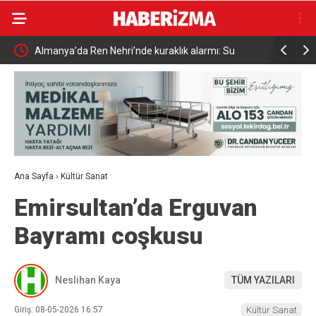
Almanya’da Ren Nehri’nde kuraklık alarmı: Su
Uludağ’da
seviyesinde tarihi düşüş yaşandı
Ana Sayfa
›
Kültür Sanat
Emirsultan’da Erguvan
Bayramı coşkusu
Neslihan Kaya
TÜM YAZILARI
Giriş: 08-05-2026 16:57
Kültür Sanat