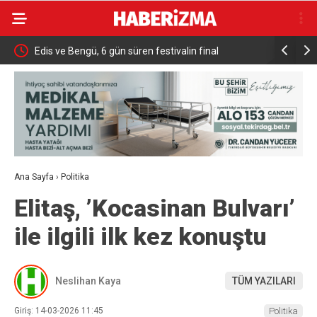
ıkış
Edis ve Bengü, 6 gün süren festivalin final
Kaçak Yap
konserinde 40 bin kişiye unutulmaz bir gece yaşattı
Ana Sayfa
›
Politika
Elitaş, ’Kocasinan Bulvarı’
ile ilgili ilk kez konuştu
Neslihan Kaya
TÜM YAZILARI
Giriş: 14-03-2026 11:45
Politika